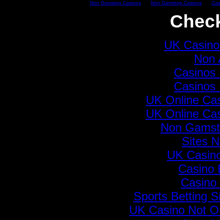
Non Gamstop Casinos
Non Gamstop Casinos
Cas
Check
UK Casino
Non 
Casinos
Casinos
UK Online Ca
UK Online Ca
Non Gamsto
Sites 
UK Casin
Casino 
Casino 
Sports Betting 
UK Casino Not O