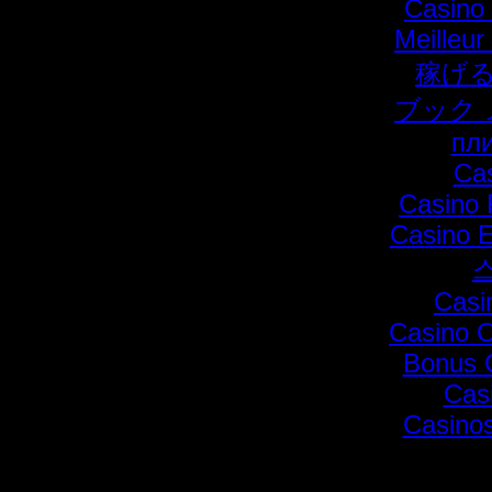
Casino 
Meilleur
稼げ
ブック 
пли
Ca
Casino 
Casino E
Casi
Casino 
Bonus 
Cas
Casino